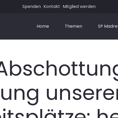
Spenden
Kontakt
Mitglied werden
Home
Themen
SP Madre
Abschottung
gung unsere
itsplätze: h