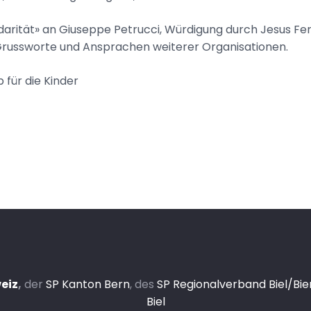
darität» an Giuseppe Petrucci, Würdigung durch Jesus Fe
Grussworte und Ansprachen weiterer Organisationen.
für die Kinder
eiz
,
der
SP Kanton Bern
, des
SP Regionalverband Biel/Bi
Biel