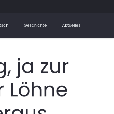
tsch
Geschichte
Aktuelles
, ja zur
r Löhne
eraus