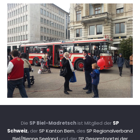
Die
SP Biel-Madretsch
ist Mitglied der
SP
Schweiz
,
der
SP Kanton Bern
, des
SP Regionalverband
Biel/Bienne.Seeland
und der
SP Gesamtpartei der