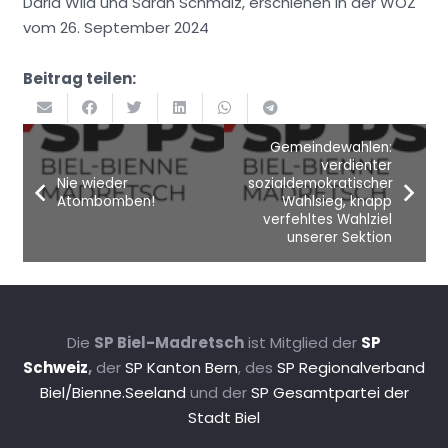
Daria Wild und Sarah Schmalz, erschienen in der WOZ
vom 26. September 2024
Beitrag teilen:
Gemeindewahlen:
verdienter
Nie wieder
sozialdemokratischer
Atombomben!
Wahlsieg, knapp
verfehltes Wahlziel
unserer Sektion
Die
SP Biel-Madretsch
ist Mitglied der
SP
Schweiz
,
der
SP Kanton Bern
, des
SP Regionalverband
Biel/Bienne.Seeland
und der
SP Gesamtpartei der
Stadt Biel