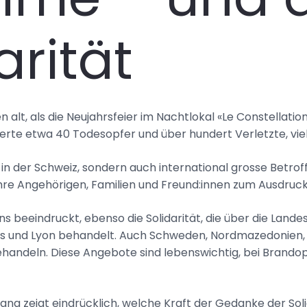
arität
 alt, als die Neujahrsfeier im Nachtlokal «Le Constellati
rderte etwa 40 Todesopfer und über hundert Verletzte, viel
in der Schweiz, sondern auch international grosse Betrof
, ihre Angehörigen, Familien und Freund:innen zum Ausdruck
ns beeindruckt, ebenso die Solidarität, die über die Land
s und Lyon behandelt. Auch Schweden, Nordmazedonien, Po
ehandeln. Diese Angebote sind lebenswichtig, bei Brandopf
na zeigt eindrücklich, welche Kraft der Gedanke der Solid