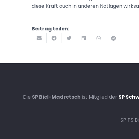
diese Kraft auch in anderen Notlagen wirks
Beitrag teilen:
Die
SP Biel-Madretsch
ist Mitglied der
SP Schw
SP PS B