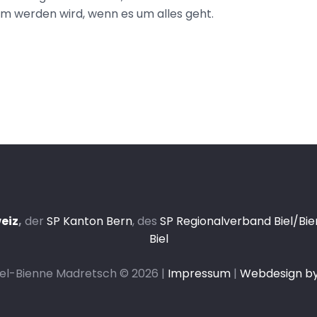
am werden wird, wenn es um alles geht.
eiz
,
der
SP Kanton Bern
, des
SP Regionalverband Biel/Bi
Biel
iel-Bienne Madretsch ©
2026 |
Impressum
|
Webdesign b