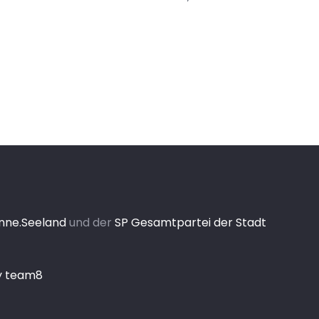
enne.Seeland
und der
SP Gesamtpartei der Stadt
y team8