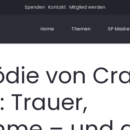
Spenden
Kontakt
Mitglied werden
Home
Themen
SP Madre
ödie von Cr
 Trauer,
hme – und d