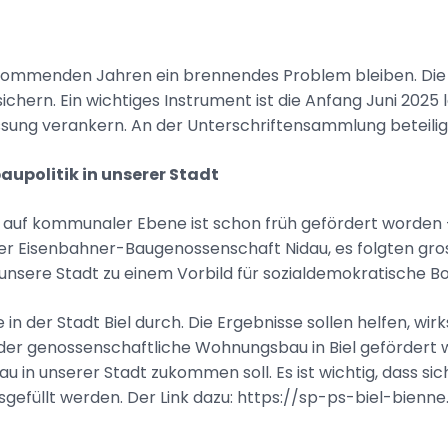
kommenden Jahren ein brennendes Problem bleiben. Die 
ern. Ein wichtiges Instrument ist die Anfang Juni 2025 lanc
ssung verankern. An der Unterschriftensammlung beteiligt
aupolitik in unserer Stadt
 kommunaler Ebene ist schon früh gefördert worden – vor
der Eisenbahner-Baugenossenschaft Nidau, es folgten g
de unsere Stadt zu einem Vorbild für sozialdemokratische 
n der Stadt Biel durch. Die Ergebnisse sollen helfen, w
ie der genossenschaftliche Wohnungsbau in Biel gefördert
 unserer Stadt zukommen soll. Es ist wichtig, dass sich
usgefüllt werden. Der Link dazu: https://sp-ps-biel-bi